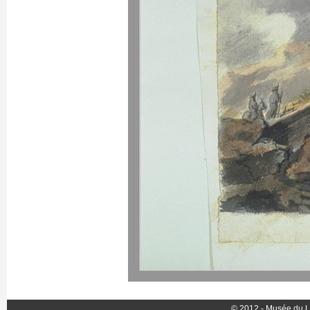
© 2012 - Musée du L