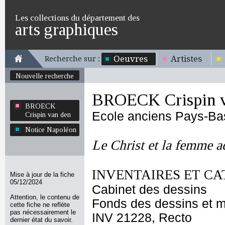
Les collections du département des
arts graphiques
Oeuvres
Artistes
Recherche sur :
Nouvelle recherche
BROECK Crispin v
BROECK
Ecole anciens Pays-Ba
Crispin van den
Notice Napoléon
Le Christ et la femme a
INVENTAIRES ET CA
Mise à jour de la fiche
05/12/2024
Cabinet des dessins
Attention, le contenu de
Fonds des dessins et m
cette fiche ne reflète
pas nécessairement le
INV 21228, Recto
dernier état du savoir.