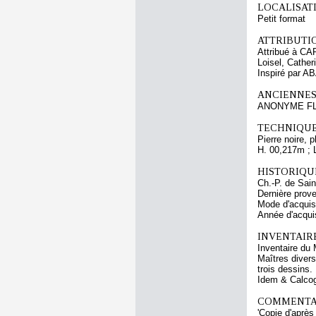
LOCALISATI
Petit format
ATTRIBUTI
Attribué à C
Loisel, Cather
Inspiré par AB
ANCIENNES
ANONYME FLA
TECHNIQUE
Pierre noire, 
H. 00,217m ; 
HISTORIQUE
Ch.-P. de Sai
Dernière prove
Mode d'acquisi
Année d'acquis
INVENTAIR
Inventaire du 
Maîtres divers
trois dessins.
Idem & Calcog
COMMENTAI
'Copie d'après