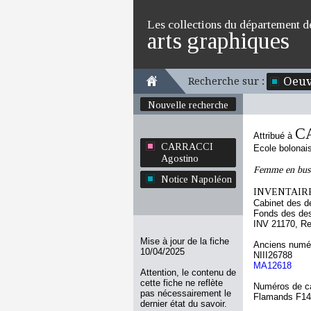
Les collections du département d
arts graphiques
Oeuv
Recherche sur :
Nouvelle recherche
C
Attribué à
CARRACCI
Ecole bolonai
Agostino
Femme en bust
Notice Napoléon
INVENTAIRE
Cabinet des d
Fonds des des
INV 21170, Re
Mise à jour de la fiche
Anciens numér
10/04/2025
NIII26788
MA12618
Attention, le contenu de
cette fiche ne reflète
Numéros de ca
pas nécessairement le
Flamands F1
dernier état du savoir.