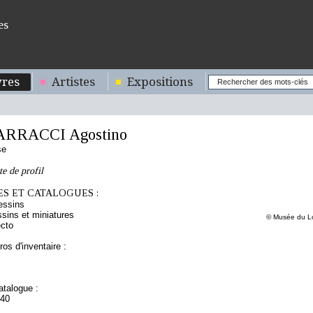
es
res
Artistes
Expositions
ARRACCI Agostino
se
e de profil
S ET CATALOGUES :
essins
sins et miniatures
© Musée du Lo
cto
os d'inventaire :
talogue :
440