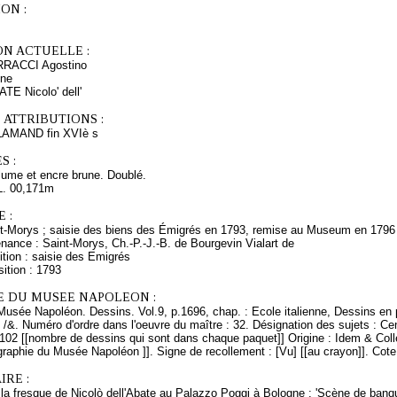
ON :
ON ACTUELLE :
ARRACCI Agostino
ine
ATE Nicolo' dell'
 ATTRIBUTIONS :
MAND fin XVIè s
S :
plume et encre brune. Doublé.
L. 00,171m
 :
nt-Morys ; saisie des biens des Émigrés en 1793, remise au Museum en 1796
nance : Saint-Morys, Ch.-P.-J.-B. de Bourgevin Vialart de
tion : saisie des Emigrés
ition : 1793
E DU MUSEE NAPOLEON :
Musée Napoléon. Dessins. Vol.9, p.1696, chap. : Ecole italienne, Dessins en 
 /&. Numéro d'ordre dans l'oeuvre du maître : 32. Désignation des sujets : Cen
 102 [[nombre de dessins qui sont dans chaque paquet]] Origine : Idem & Col
raphie du Musée Napoléon ]]. Signe de recollement : [Vu] [[au crayon]]. Cot
RE :
 la fresque de Nicolò dell'Abate au Palazzo Poggi à Bologne : 'Scène de banqu