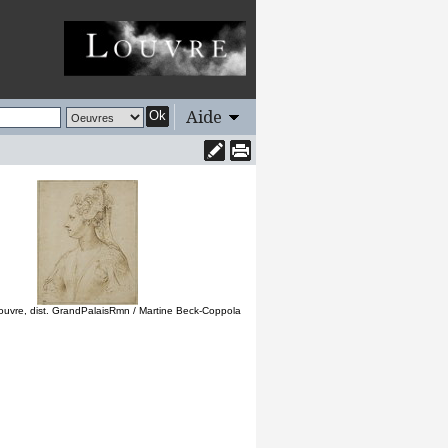
Aide
Ok
uvre, dist. GrandPalaisRmn / Martine Beck-Coppola