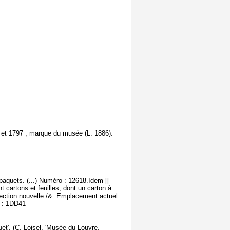
 et 1797 ; marque du musée (L. 1886).
paquets. (...) Numéro : 12618.Idem [[
t cartons et feuilles, dont un carton à
lection nouvelle /&. Emplacement actuel :
e : 1DD41
et'. (C. Loisel, 'Musée du Louvre,