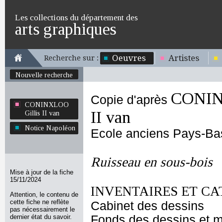
Les collections du département des
arts graphiques
Oeuvres
Artistes
Recherche sur :
Nouvelle recherche
CONIN
Copie d'après
CONINXLOO
II van
Gillis II van
Notice Napoléon
Ecole anciens Pays-Ba
Ruisseau en sous-bois
Mise à jour de la fiche
15/11/2024
INVENTAIRES ET CA
Attention, le contenu de
cette fiche ne reflète
Cabinet des dessins
pas nécessairement le
dernier état du savoir.
Fonds des dessins et m