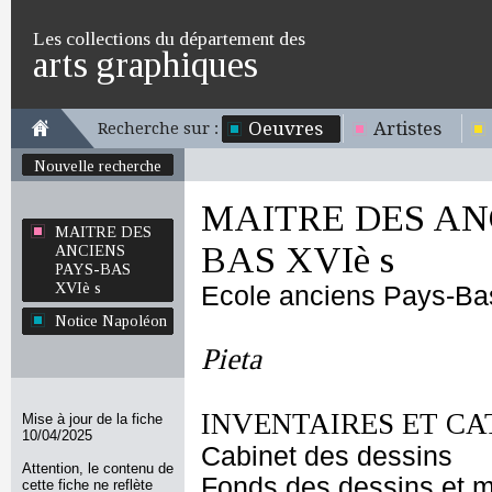
Les collections du département des
arts graphiques
Oeuvres
Artistes
Recherche sur :
Nouvelle recherche
MAITRE DES AN
MAITRE DES
BAS XVIè s
ANCIENS
PAYS-BAS
XVIè s
Ecole anciens Pays-Ba
Notice Napoléon
Pieta
INVENTAIRES ET CA
Mise à jour de la fiche
10/04/2025
Cabinet des dessins
Attention, le contenu de
Fonds des dessins et m
cette fiche ne reflète