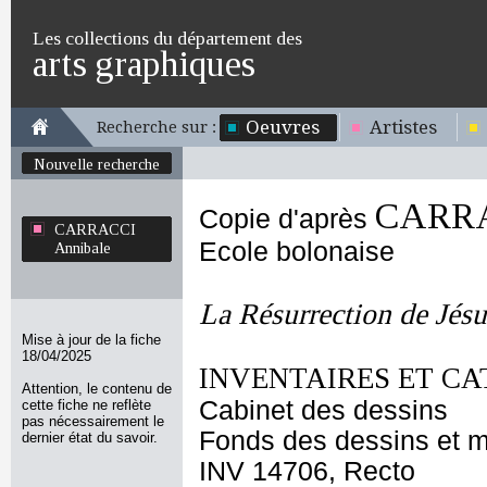
Les collections du département des
arts graphiques
Oeuvres
Artistes
Recherche sur :
Nouvelle recherche
CARRA
Copie d'après
CARRACCI
Ecole bolonaise
Annibale
La Résurrection de Jésu
Mise à jour de la fiche
18/04/2025
INVENTAIRES ET CA
Attention, le contenu de
Cabinet des dessins
cette fiche ne reflète
pas nécessairement le
Fonds des dessins et m
dernier état du savoir.
INV 14706, Recto