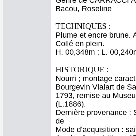
Genre de CARRACCI A
Bacou, Roseline
TECHNIQUES :
Plume et encre brune. A
Collé en plein.
H. 00,348m ; L. 00,240
HISTORIQUE :
Nourri ; montage caracté
Bourgevin Vialart de S
1793, remise au Museu
(L.1886).
Dernière provenance : S
de
Mode d'acquisition : sa