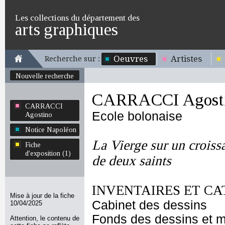
Les collections du département des
arts graphiques
Oeuvres
Artistes
Recherche sur :
Nouvelle recherche
CARRACCI Agost
CARRACCI
Ecole bolonaise
Agostino
Notice Napoléon
La Vierge sur un croiss
Fiche
d'exposition (1)
de deux saints
INVENTAIRES ET CA
Mise à jour de la fiche
Cabinet des dessins
10/04/2025
Fonds des dessins et m
Attention, le contenu de