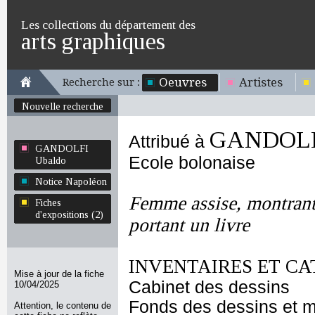
Les collections du département des
arts graphiques
Oeuvres
Artistes
Recherche sur :
Nouvelle recherche
GANDOLFI
Attribué à
GANDOLFI
Ecole bolonaise
Ubaldo
Notice Napoléon
Femme assise, montrant 
Fiches
d'expositions (2)
portant un livre
INVENTAIRES ET CA
Mise à jour de la fiche
Cabinet des dessins
10/04/2025
Fonds des dessins et m
Attention, le contenu de