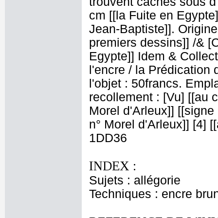
trouvent cachés sous d'
cm [[la Fuite en Egypte]
Jean-Baptiste]]. Origine
premiers dessins]] /& [Co
Egypte]] Idem & Collecti
l'encre / la Prédication
l'objet : 50francs. Emp
recollement : [Vu] [[au c
Morel d'Arleux]] [[sign
n° Morel d'Arleux]] [4] [
1DD36
INDEX :
Sujets : allégorie
Techniques : encre brune