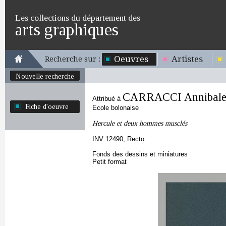
Les collections du département des
arts graphiques
Oeuvres
Artistes
Recherche sur :
Nouvelle recherche
CARRACCI Annibal
Attribué à
Fiche d'oeuvre
Ecole bolonaise
Hercule et deux hommes musclés
INV 12490, Recto
Fonds des dessins et miniatures
Petit format