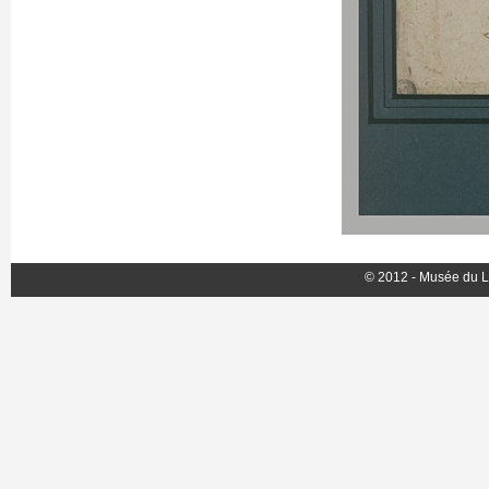
© 2012 - Musée du L