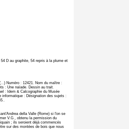
54 D au graphite, 54 repris à la plume et
(...) Numéro : 12421. Nom du maître :
ts : Une naïade. Dessin au trait.
uel : Idem & Calcographie du Musée
e informatique : Désignation des sujets :
5..
ant'Andrea della Valle (Rome) si l'on se
ormer V.G., obtenu la permission du
niquain ; ils seroient déjà commencés
 d'être sur des montées de bois que nous