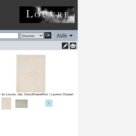
Aide
Ok
 du Louvre, dist. GrandPalaisRmn / Laurent Chastel