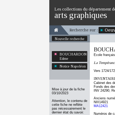
Les collections du département d
arts graphiques
Oeuv
Recherche sur :
Nouvelle recherche
BOUCH
BOUCHARDON
Ecole françai
Edme
La Tempéranc
Notice Napoléon
Vers 1724/17
INVENTAIRE
Cabinet des d
Fonds des des
Mise à jour de la fiche
INV 24290, R
03/10/2023
Anciens numér
Attention, le contenu de
NIII14921
cette fiche ne reflète
MA12421
pas nécessairement le
dernier état du savoir.
Numéros de ca