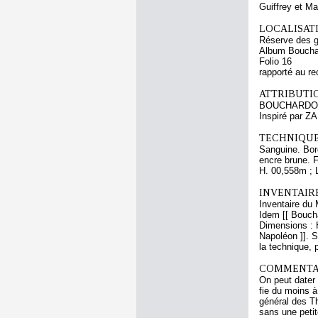
Guiffrey et M
LOCALISATI
Réserve des 
Album Boucha
Folio 16
rapporté au re
ATTRIBUTI
BOUCHARDO
Inspiré par 
TECHNIQUE
Sanguine. Bord
encre brune. F
H. 00,558m ; 
INVENTAIR
Inventaire du 
Idem [[ Boucha
Dimensions : 
Napoléon ]]. S
la technique, 
COMMENTAI
On peut dater 
fie du moins à
général des Th
sans une petit