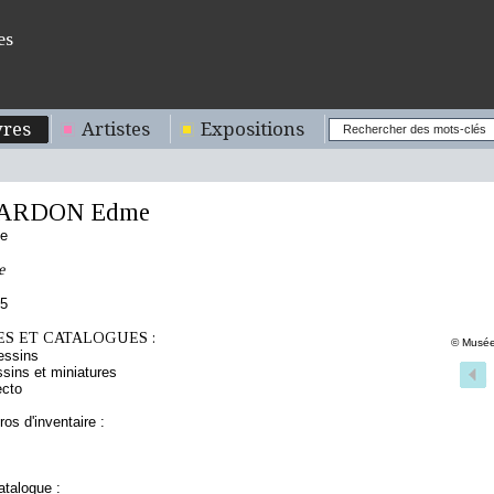
es
res
Artistes
Expositions
ARDON Edme
se
e
25
S ET CATALOGUES :
© Musée
essins
sins et miniatures
ecto
os d'inventaire :
talogue :