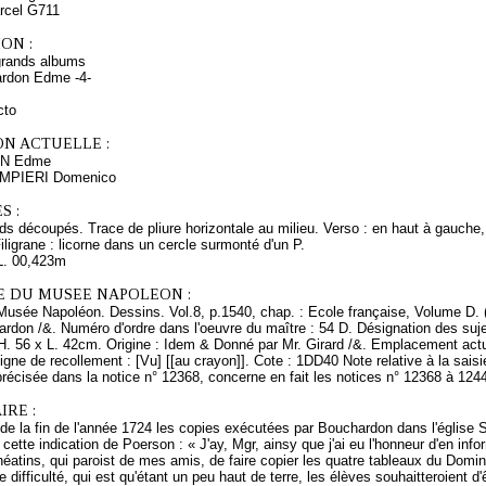
arcel G711
ON :
grands albums
rdon Edme -4-
cto
ON ACTUELLE :
N Edme
ZAMPIERI Domenico
S :
s découpés. Trace de pliure horizontale au milieu. Verso : en haut à gauche, 
iligrane : licorne dans un cercle surmonté d'un P.
L. 00,423m
E DU MUSEE NAPOLEON :
Musée Napoléon. Dessins. Vol.8, p.1540, chap. : Ecole française, Volume D. 
rdon /&. Numéro d'ordre dans l'oeuvre du maître : 54 D. Désignation des suje
H. 56 x L. 42cm. Origine : Idem & Donné par Mr. Girard /&. Emplacement act
igne de recollement : [Vu] [[au crayon]]. Cote : 1DD40 Note relative à la saisi
précisée dans la notice n° 12368, concerne en fait les notices n° 12368 à 1244
RE :
de la fin de l'année 1724 les copies exécutées par Bouchardon dans l'église S
 cette indication de Poerson : « J'ay, Mgr, ainsy que j'ai eu l'honneur d'en inf
éatins, qui paroist de mes amis, de faire copier les quatre tableaux du Domi
e difficulté, qui est qu'étant un peu haut de terre, les élèves souhaitteroient