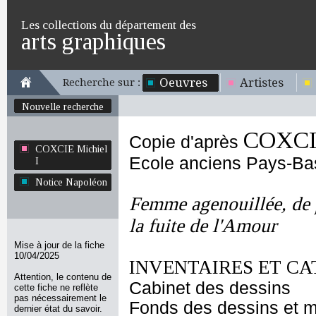
Les collections du département des
arts graphiques
Oeuvres
Artistes
Recherche sur :
Nouvelle recherche
COXCIE
Copie d'après
COXCIE Michiel
Ecole anciens Pays-Ba
I
Notice Napoléon
Femme agenouillée, de p
la fuite de l'Amour
Mise à jour de la fiche
10/04/2025
INVENTAIRES ET CA
Attention, le contenu de
Cabinet des dessins
cette fiche ne reflète
pas nécessairement le
Fonds des dessins et m
dernier état du savoir.