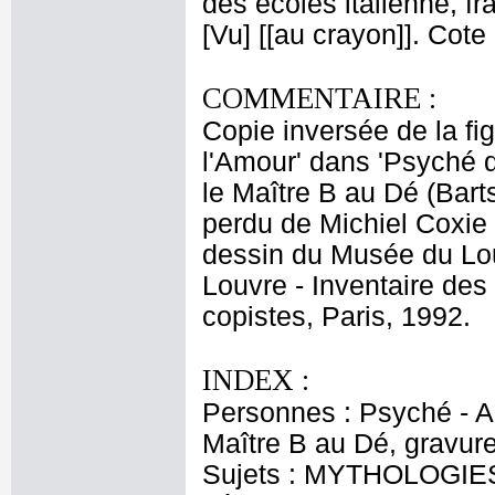
des écoles italienne, f
[Vu] [[au crayon]]. Cot
COMMENTAIRE :
Copie inversée de la fi
l'Amour' dans 'Psyché 
le Maître B au Dé (Bart
perdu de Michiel Coxie
dessin du Musée du Lou
Louvre - Inventaire des 
copistes, Paris, 1992.
INDEX :
Personnes : Psyché - Am
Maître B au Dé, gravure
Sujets : MYTHOLOGIES 