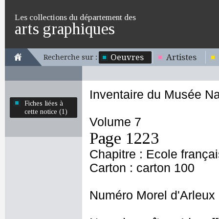
Les collections du département des
arts graphiques
Oeuvres
Artistes
Recherche sur :
Inventaire du Musée Na
Fiches liées à
cette notice (1)
Volume 7
Page 1223
Chapitre : Ecole frança
Carton : carton 100
Numéro Morel d'Arleux 