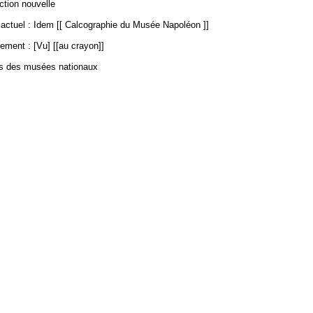
ection nouvelle
ctuel : Idem [[ Calcographie du Musée Napoléon ]]
ement : [Vu] [[au crayon]]
es des musées nationaux