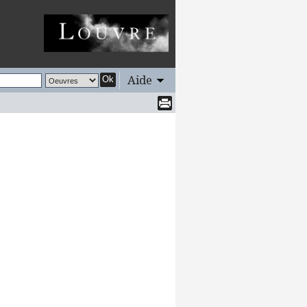
Aide
Ok