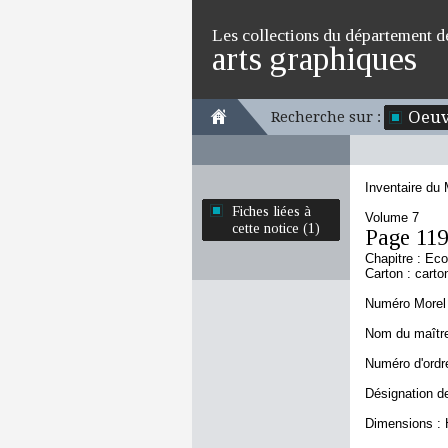
Les collections du département d
arts graphiques
Oeuv
Recherche sur :
Inventaire du
Fiches liées à
Volume 7
cette notice (1)
Page 11
Chapitre : Eco
Carton : carto
Numéro Morel 
Nom du maître 
Numéro d'ordre
Désignation de
Dimensions : 