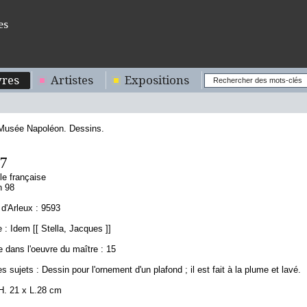
es
res
Artistes
Expositions
 Musée Napoléon. Dessins.
97
le française
n 98
d'Arleux : 9593
: Idem [[ Stella, Jacques ]]
 dans l'oeuvre du maître : 15
s sujets : Dessin pour l'ornement d'un plafond ; il est fait à la plume et lavé.
H. 21 x L.28 cm