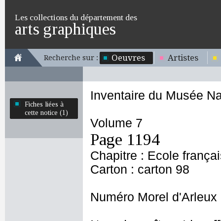
Les collections du département des
arts graphiques
Oeuvres
Artistes
Recherche sur :
Inventaire du Musée Na
Fiches liées à
cette notice (1)
Volume 7
Page 1194
Chapitre : Ecole frança
Carton : carton 98
Numéro Morel d'Arleux 