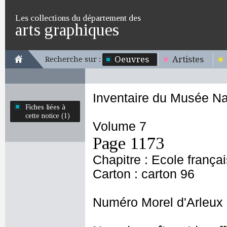
Les collections du département des
arts graphiques
Oeuvres
Artistes
Recherche sur :
Inventaire du Musée Na
Fiches liées à
cette notice (1)
Volume 7
Page 1173
Chapitre : Ecole frança
Carton : carton 96
Numéro Morel d'Arleux 