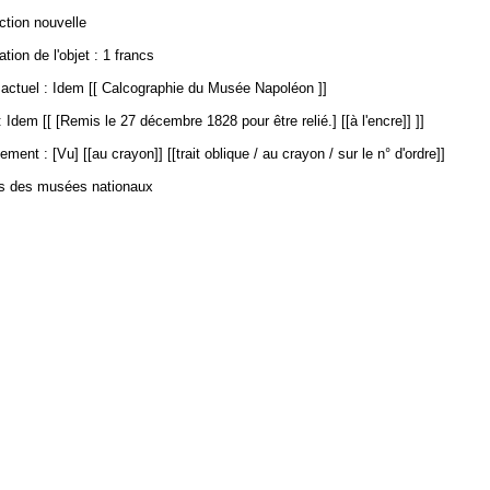
ection nouvelle
ation de l'objet : 1 francs
ctuel : Idem [[ Calcographie du Musée Napoléon ]]
 Idem [[ [Remis le 27 décembre 1828 pour être relié.] [[à l'encre]] ]]
ment : [Vu] [[au crayon]] [[trait oblique / au crayon / sur le n° d'ordre]]
es des musées nationaux