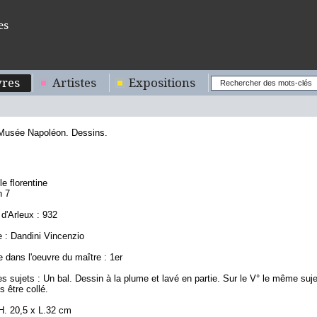
es
res
Artistes
Expositions
 Musée Napoléon. Dessins.
2
le florentine
n 7
d'Arleux : 932
 : Dandini Vincenzio
 dans l'oeuvre du maître : 1er
s sujets : Un bal. Dessin à la plume et lavé en partie. Sur le V° le même suj
s être collé.
H. 20,5 x L.32 cm