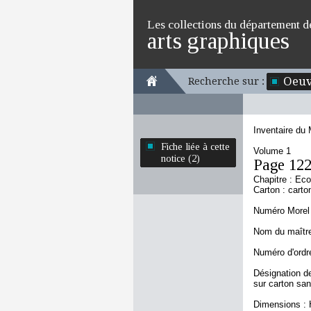
Les collections du département d
arts graphiques
Oeuv
Recherche sur :
Inventaire du
Fiche liée à cette
Volume 1
notice (2)
Page 12
Chapitre : Eco
Carton : carto
Numéro Morel 
Nom du maître
Numéro d'ordre
Désignation de
sur carton san
Dimensions : 