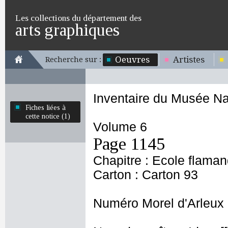
Les collections du département des
arts graphiques
Oeuvres
Artistes
Recherche sur :
Inventaire du Musée Na
Fiches liées à
cette notice (1)
Volume 6
Page 1145
Chapitre : Ecole flama
Carton : Carton 93
Numéro Morel d'Arleux 