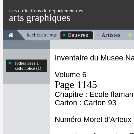
Les collections du département des
arts graphiques
Oeuvres
Artistes
Recherche sur :
Inventaire du Musée Na
Fiches liées à
cette notice (1)
Volume 6
Page 1145
Chapitre : Ecole flama
Carton : Carton 93
Numéro Morel d'Arleux 