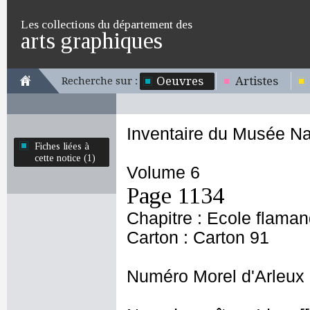
Les collections du département des
arts graphiques
Oeuvres
Artistes
Recherche sur :
Inventaire du Musée Na
Fiches liées à
cette notice (1)
Volume 6
Page 1134
Chapitre : Ecole flama
Carton : Carton 91
Numéro Morel d'Arleux 