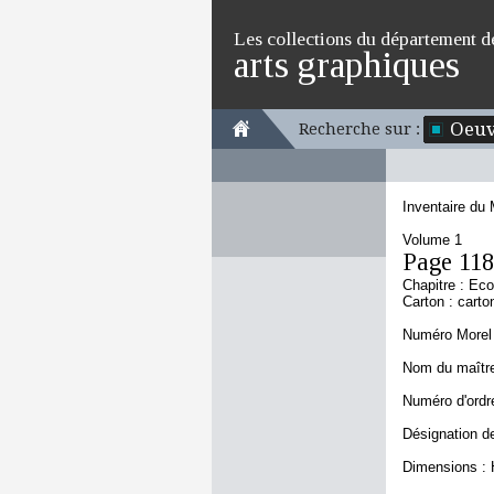
Les collections du département d
arts graphiques
Oeuv
Recherche sur :
Inventaire du
Volume 1
Page 118
Chapitre : Eco
Carton : carto
Numéro Morel 
Nom du maître 
Numéro d'ordre
Désignation de
Dimensions : 