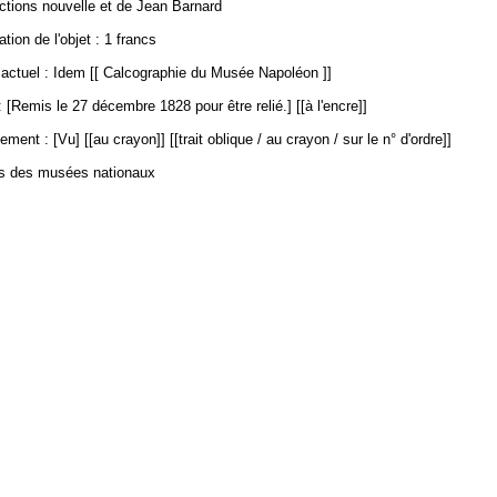
ections nouvelle et de Jean Barnard
ation de l'objet : 1 francs
ctuel : Idem [[ Calcographie du Musée Napoléon ]]
 [Remis le 27 décembre 1828 pour être relié.] [[à l'encre]]
ment : [Vu] [[au crayon]] [[trait oblique / au crayon / sur le n° d'ordre]]
es des musées nationaux