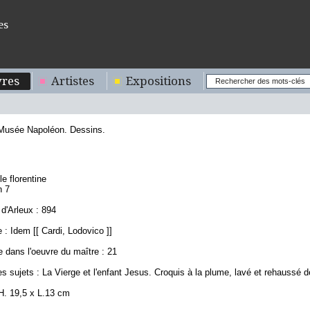
es
res
Artistes
Expositions
 Musée Napoléon. Dessins.
le florentine
n 7
d'Arleux : 894
: Idem [[ Cardi, Lodovico ]]
 dans l'oeuvre du maître : 21
s sujets : La Vierge et l'enfant Jesus. Croquis à la plume, lavé et rehaussé d
H. 19,5 x L.13 cm