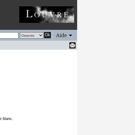
Aide
Ok
e blanc.