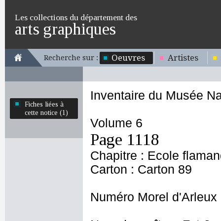
Les collections du département des
arts graphiques
Oeuvres
Artistes
Recherche sur :
Inventaire du Musée Na
Fiches liées à
cette notice (1)
Volume 6
Page 1118
Chapitre : Ecole flama
Carton : Carton 89
Numéro Morel d'Arleux 