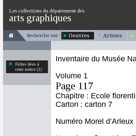
Les collections du département des
arts graphiques
Oeuvres
Artistes
Recherche sur :
Inventaire du Musée Na
Fiches liées à
cette notice (1)
Volume 1
Page 117
Chapitre : Ecole florent
Carton : carton 7
Numéro Morel d'Arleux 