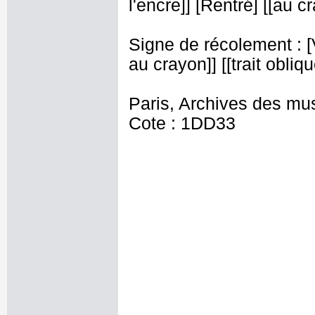
l'encre]] [Rentré] [[au c
Signe de récolement : [V
au crayon]] [[trait obliqu
Paris, Archives des mu
Cote : 1DD33