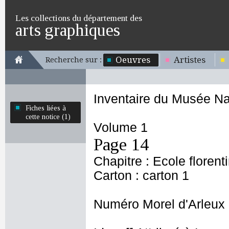
Les collections du département des
arts graphiques
Oeuvres
Artistes
Recherche sur :
Inventaire du Musée Na
Fiches liées à
cette notice (1)
Volume 1
Page 14
Chapitre : Ecole florent
Carton : carton 1
Numéro Morel d'Arleux 