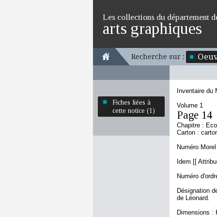
Les collections du département d
arts graphiques
Oeuv
Recherche sur :
Inventaire du
Fiches liées à
Volume 1
cette notice (1)
Page 14
Chapitre : Eco
Carton : carto
Numéro Morel 
Idem [[ Attrib
Numéro d'ordre
Désignation de
de Léonard.
Dimensions : 