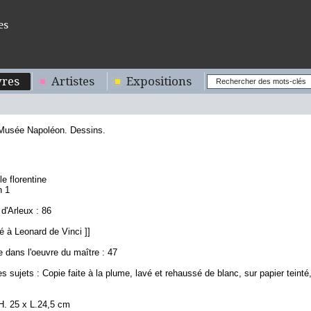
es
res
Artistes
Expositions
 Musée Napoléon. Dessins.
le florentine
n 1
d'Arleux : 86
ué à Leonard de Vinci ]]
 dans l'oeuvre du maître : 47
s sujets : Copie faite à la plume, lavé et rehaussé de blanc, sur papier teinté
H. 25 x L.24,5 cm