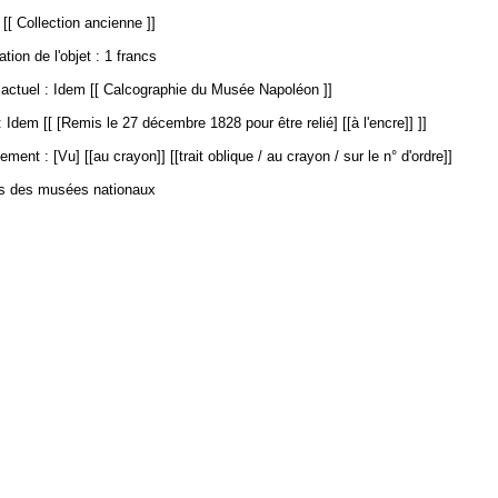
 [[ Collection ancienne ]]
ation de l'objet : 1 francs
ctuel : Idem [[ Calcographie du Musée Napoléon ]]
 Idem [[ [Remis le 27 décembre 1828 pour être relié] [[à l'encre]] ]]
ment : [Vu] [[au crayon]] [[trait oblique / au crayon / sur le n° d'ordre]]
es des musées nationaux