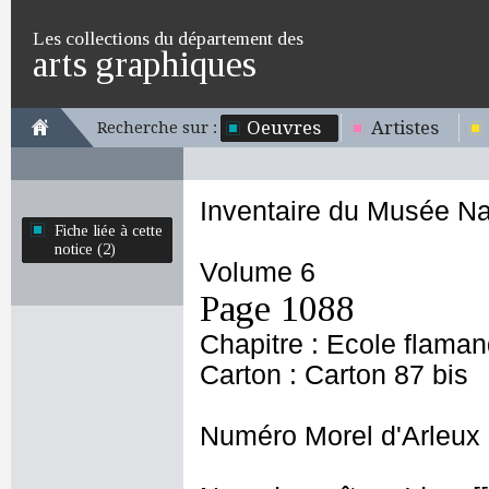
Les collections du département des
arts graphiques
Oeuvres
Artistes
Recherche sur :
Inventaire du Musée Na
Fiche liée à cette
notice (2)
Volume 6
Page 1088
Chapitre : Ecole flama
Carton : Carton 87 bis
Numéro Morel d'Arleux 