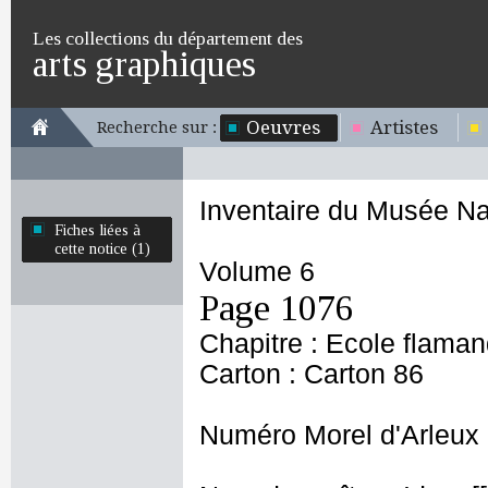
Les collections du département des
arts graphiques
Oeuvres
Artistes
Recherche sur :
Inventaire du Musée Na
Fiches liées à
cette notice (1)
Volume 6
Page 1076
Chapitre : Ecole flama
Carton : Carton 86
Numéro Morel d'Arleux 