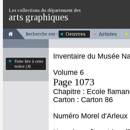
Les collections du département des
arts graphiques
Oeuvres
Artistes
Recherche sur :
Inventaire du Musée Na
Fiche liée à cette
notice (4)
Volume 6
Page 1073
Chapitre : Ecole flama
Carton : Carton 86
Numéro Morel d'Arleux 