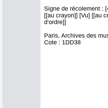
Signe de récolement : [4
[[au crayon]] [Vu] [[au c
d'ordre]]
Paris, Archives des mu
Cote : 1DD38