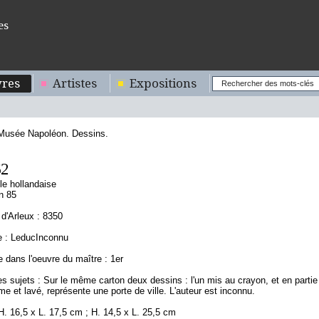
es
res
Artistes
Expositions
 Musée Napoléon. Dessins.
62
le hollandaise
n 85
d'Arleux : 8350
e : LeducInconnu
 dans l'oeuvre du maître : 1er
s sujets : Sur le même carton deux dessins : l'un mis au crayon, et en partie
ume et lavé, représente une porte de ville. L'auteur est inconnu.
. 16,5 x L. 17,5 cm ; H. 14,5 x L. 25,5 cm