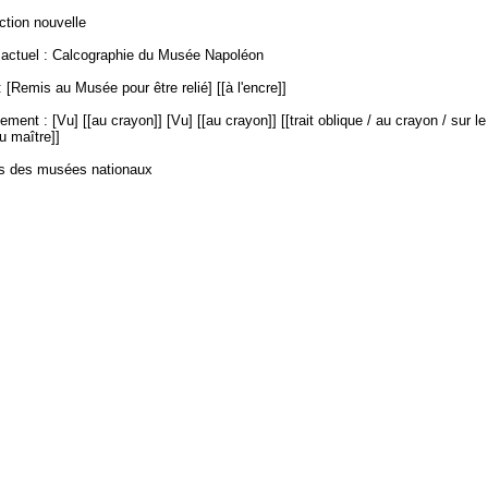
ection nouvelle
ctuel : Calcographie du Musée Napoléon
 [Remis au Musée pour être relié] [[à l'encre]]
ment : [Vu] [[au crayon]] [Vu] [[au crayon]] [[trait oblique / au crayon / sur le n
u maître]]
es des musées nationaux