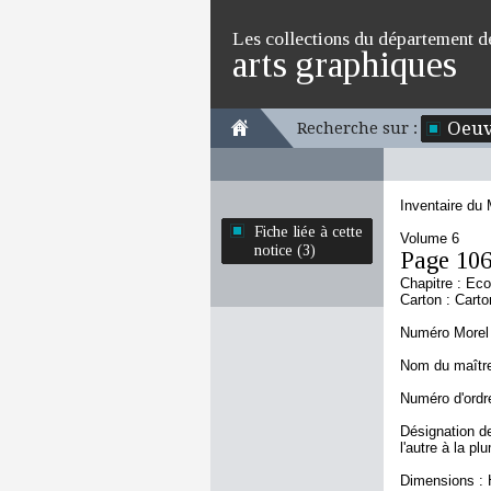
Les collections du département d
arts graphiques
Oeuv
Recherche sur :
Inventaire du
Fiche liée à cette
Volume 6
notice (3)
Page 10
Chapitre : Eco
Carton : Carto
Numéro Morel 
Nom du maîtr
Numéro d'ordre
Désignation de
l'autre à la pl
Dimensions : H