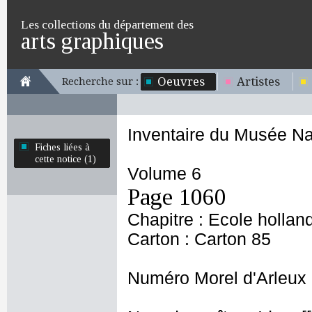
Les collections du département des
arts graphiques
Oeuvres
Artistes
Recherche sur :
Inventaire du Musée Na
Fiches liées à
cette notice (1)
Volume 6
Page 1060
Chapitre : Ecole hollan
Carton : Carton 85
Numéro Morel d'Arleux 