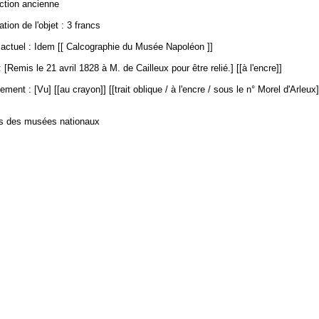
ection ancienne
ation de l'objet : 3 francs
ctuel : Idem [[ Calcographie du Musée Napoléon ]]
[Remis le 21 avril 1828 à M. de Cailleux pour être relié.] [[à l'encre]]
ment : [Vu] [[au crayon]] [[trait oblique / à l'encre / sous le n° Morel d'Arleux]]
es des musées nationaux