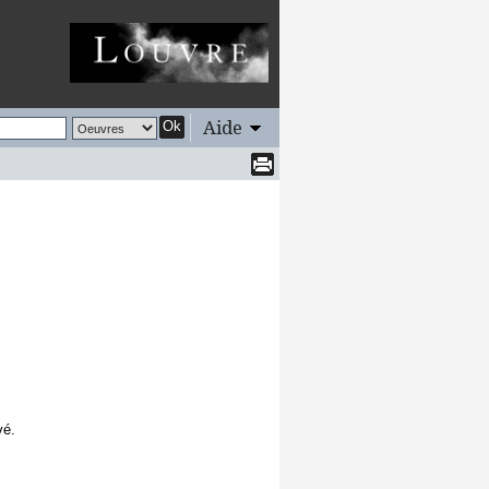
Aide
Ok
vé.