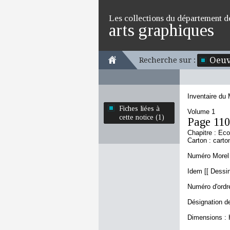
Les collections du département d
arts graphiques
Oeuv
Recherche sur :
Inventaire du
Fiches liées à
Volume 1
cette notice (1)
Page 110
Chapitre : Eco
Carton : carto
Numéro Morel 
Idem [[ Dessi
Numéro d'ordre
Désignation d
Dimensions : 