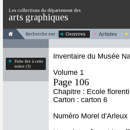
Les collections du département des
arts graphiques
Oeuvres
Artistes
Recherche sur :
Inventaire du Musée Na
Fiche liée à cette
notice (3)
Volume 1
Page 106
Chapitre : Ecole florent
Carton : carton 6
Numéro Morel d'Arleux 