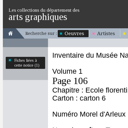
Les collections du département des
arts graphiques
Oeuvres
Artistes
Recherche sur :
Inventaire du Musée Na
Fiches liées à
cette notice (1)
Volume 1
Page 106
Chapitre : Ecole florent
Carton : carton 6
Numéro Morel d'Arleux 