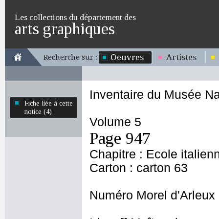
Les collections du département des
arts graphiques
Oeuvres
Artistes
Recherche sur :
Inventaire du Musée Na
Fiche liée à cette
notice (4)
Volume 5
Page 947
Chapitre : Ecole italien
Carton : carton 63
Numéro Morel d'Arleux 