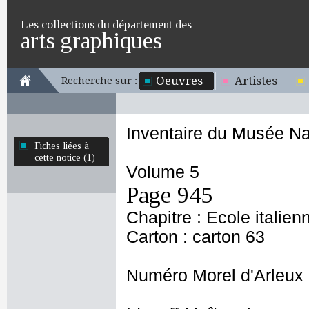
Les collections du département des
arts graphiques
Oeuvres
Artistes
Recherche sur :
Inventaire du Musée Na
Fiches liées à
cette notice (1)
Volume 5
Page 945
Chapitre : Ecole italien
Carton : carton 63
Numéro Morel d'Arleux 