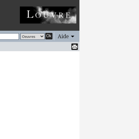
Aide
Ok