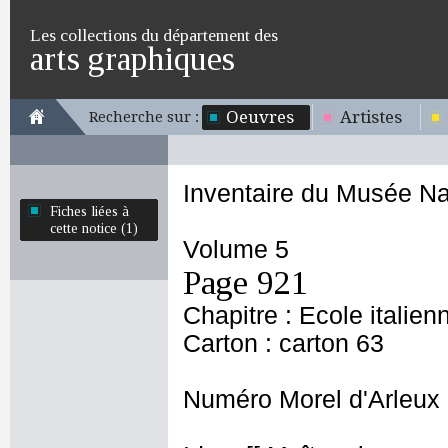
Les collections du département des
arts graphiques
Oeuvres
Artistes
Recherche sur :
Inventaire du Musée Na
Fiches liées à
cette notice (1)
Volume 5
Page 921
Chapitre : Ecole italien
Carton : carton 63
Numéro Morel d'Arleux 