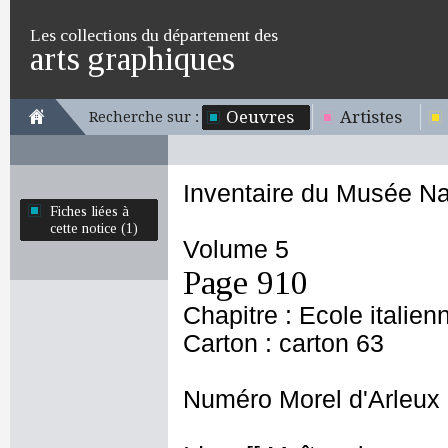
Les collections du département des
arts graphiques
Oeuvres
Artistes
Recherche sur :
Inventaire du Musée Na
Fiches liées à
cette notice (1)
Volume 5
Page 910
Chapitre : Ecole italien
Carton : carton 63
Numéro Morel d'Arleux 