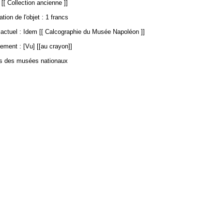
 [[ Collection ancienne ]]
ation de l'objet : 1 francs
ctuel : Idem [[ Calcographie du Musée Napoléon ]]
ement : [Vu] [[au crayon]]
es des musées nationaux