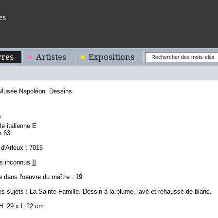
es
res
Artistes
Expositions
 Musée Napoléon. Dessins.
5
le italienne E
n 63
d'Arleux : 7016
s inconnus ]]
 dans l'oeuvre du maître : 19
s sujets : La Sainte Famille. Dessin à la plume, lavé et rehaussé de blanc.
H. 29 x L.22 cm