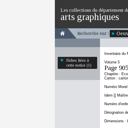
Les collections du département d
arts graphiques
Oeuv
Recherche sur :
Inventaire du
Fiches liées à
Volume 5
cette notice (1)
Page 90
Chapitre : Eco
Carton : carto
Numéro Morel 
Idem [[ Maître
Numéro d'ordre
Désignation de
Dimensions : 