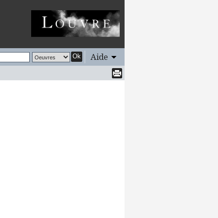
Aide
Ok