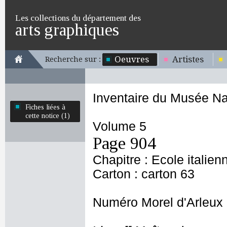
Les collections du département des
arts graphiques
Oeuvres
Artistes
Recherche sur :
Inventaire du Musée Na
Fiches liées à
cette notice (1)
Volume 5
Page 904
Chapitre : Ecole italien
Carton : carton 63
Numéro Morel d'Arleux 