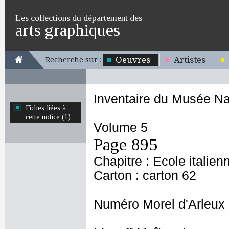
Les collections du département des
arts graphiques
Oeuvres
Artistes
Recherche sur :
Inventaire du Musée Na
Fiches liées à
cette notice (1)
Volume 5
Page 895
Chapitre : Ecole italien
Carton : carton 62
Numéro Morel d'Arleux 