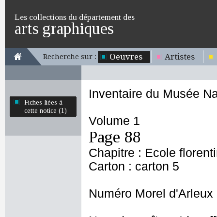
Les collections du département des
arts graphiques
Oeuvres
Artistes
Recherche sur :
Inventaire du Musée Na
Fiches liées à
cette notice (1)
Volume 1
Page 88
Chapitre : Ecole florent
Carton : carton 5
Numéro Morel d'Arleux 