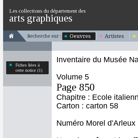
Les collections du département des
arts graphiques
Oeuvres
Artistes
Recherche sur :
Inventaire du Musée Na
Fiches liées à
cette notice (1)
Volume 5
Page 850
Chapitre : Ecole italien
Carton : carton 58
Numéro Morel d'Arleux 