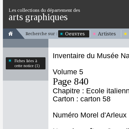
Les collections du département des
arts graphiques
Oeuvres
Artistes
Recherche sur :
Inventaire du Musée Na
Fiches liées à
cette notice (1)
Volume 5
Page 840
Chapitre : Ecole italien
Carton : carton 58
Numéro Morel d'Arleux 