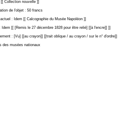
[[ Collection nouvelle ]]
ation de l'objet : 50 francs
ctuel : Idem [[ Calcographie du Musée Napoléon ]]
 Idem [[ [Remis le 27 décembre 1828 pour être relié] [[à l'encre]] ]]
ment : [Vu] [[au crayon]] [[trait oblique / au crayon / sur le n° d'ordre]]
es des musées nationaux