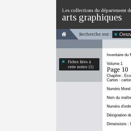
Les collections du département d
arts graphiques
Oeuv
Recherche sur :
Inventaire du
Fiches liées à
Volume 1
cette notice (1)
Page 10
Chapitre : Eco
Carton : carto
Numéro Morel 
Nom du maître 
Numéro d'ordre
Désignation de
Dimensions : 