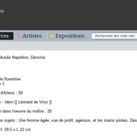
es
res
Artistes
Expositions
 Musée Napoléon. Dessins.
le florentine
n 1
d'Arleux : 59
: Idem [[ Léonard de Vinci ]]
 dans l'oeuvre du maître : 20
s sujets : Une femme âgée, vue de profil, agenoux, et les mains jointes. Des
H. 29,5 x L.22 cm