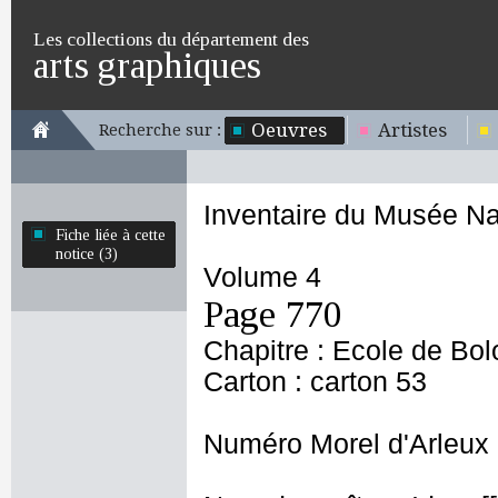
Les collections du département des
arts graphiques
Oeuvres
Artistes
Recherche sur :
Inventaire du Musée Na
Fiche liée à cette
notice (3)
Volume 4
Page 770
Chapitre : Ecole de Bo
Carton : carton 53
Numéro Morel d'Arleux 