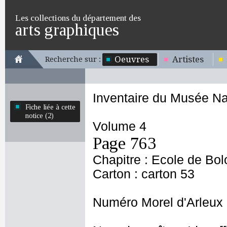
Les collections du département des
arts graphiques
Oeuvres
Artistes
Recherche sur :
Inventaire du Musée Na
Fiche liée à cette
notice (2)
Volume 4
Page 763
Chapitre : Ecole de Bo
Carton : carton 53
Numéro Morel d'Arleux 