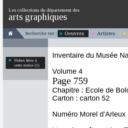
Les collections du département des
arts graphiques
Oeuvres
Artistes
Recherche sur :
Inventaire du Musée Na
Fiches liées à
cette notice (1)
Volume 4
Page 759
Chapitre : Ecole de Bo
Carton : carton 52
Numéro Morel d'Arleux 