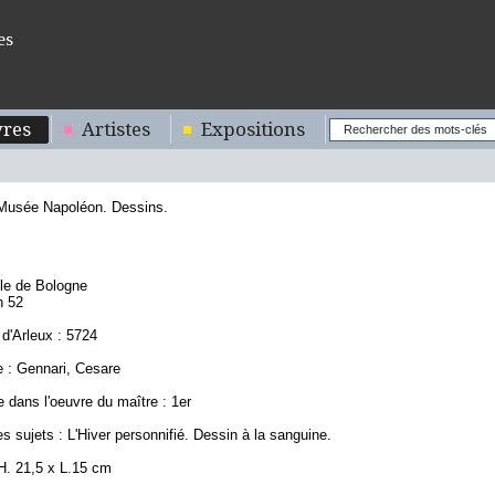
es
res
Artistes
Expositions
 Musée Napoléon. Dessins.
7
ole de Bologne
n 52
d'Arleux : 5724
 : Gennari, Cesare
 dans l'oeuvre du maître : 1er
s sujets : L'Hiver personnifié. Dessin à la sanguine.
H. 21,5 x L.15 cm