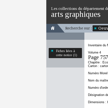
Les collections du département d
arts graphiques
Oeuv
Recherche sur :
Inventaire du
Fiches liées à
Volume 4
cette notice (1)
Page 75
Chapitre : Ec
Carton : carto
Numéro Morel 
Nom du maître
Numéro d'ordre
Désignation de
Dimensions : 