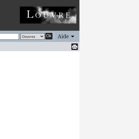
Aide
Ok