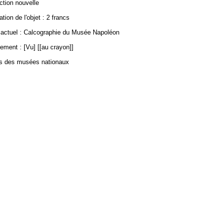
ection nouvelle
ation de l'objet : 2 francs
ctuel : Calcographie du Musée Napoléon
ement : [Vu] [[au crayon]]
es des musées nationaux