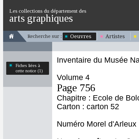
Les collections du département des
arts graphiques
Oeuvres
Artistes
Recherche sur :
Inventaire du Musée Na
Fiches liées à
cette notice (1)
Volume 4
Page 756
Chapitre : Ecole de Bo
Carton : carton 52
Numéro Morel d'Arleux 