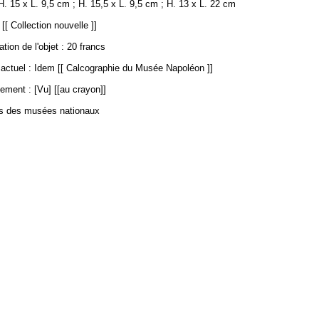
. 15 x L. 9,5 cm ; H. 15,5 x L. 9,5 cm ; H. 13 x L. 22 cm
[[ Collection nouvelle ]]
ation de l'objet : 20 francs
ctuel : Idem [[ Calcographie du Musée Napoléon ]]
ement : [Vu] [[au crayon]]
es des musées nationaux