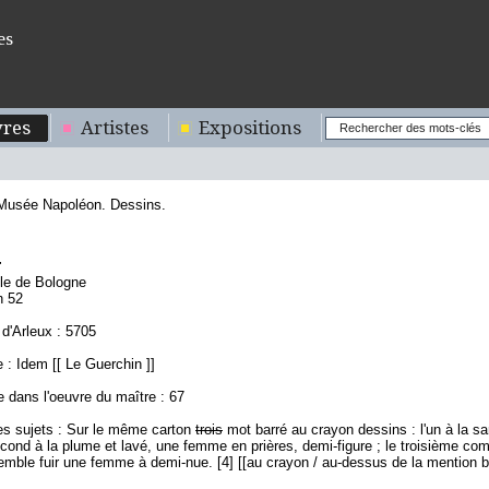
es
res
Artistes
Expositions
 Musée Napoléon. Dessins.
4
ole de Bologne
n 52
d'Arleux : 5705
: Idem [[ Le Guerchin ]]
 dans l'oeuvre du maître : 67
es sujets : Sur le même carton
trois
mot barré au crayon
dessins : l'un à la s
second à la plume et lavé, une femme en prières, demi-figure ; le troisième 
semble fuir une femme à demi-nue. [4] [[au crayon / au-dessus de la mention b