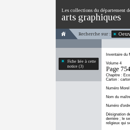
Les collections du département d
arts graphiques
Oeuv
Recherche sur :
Inventaire du
Fiche liée à cette
Volume 4
notice (3)
Page 75
Chapitre : Ec
Carton : carto
Numéro Morel 
Nom du maître 
Numéro d'ordre
Désignation d
derrière ; le 
religieux qui 